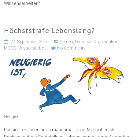
Wissensarbeiter?
Höchststrafe Lebenslang?
27. September 2016
Lernen
,
Lernende Organisation
,
MOOC
,
Wissensarbeit
No Comments
Neugier
Passiert es Ihnen auch manchmal, dass Menschen als
Reaktion auf die Feststellung „lebenslanges Lernen“ spontan