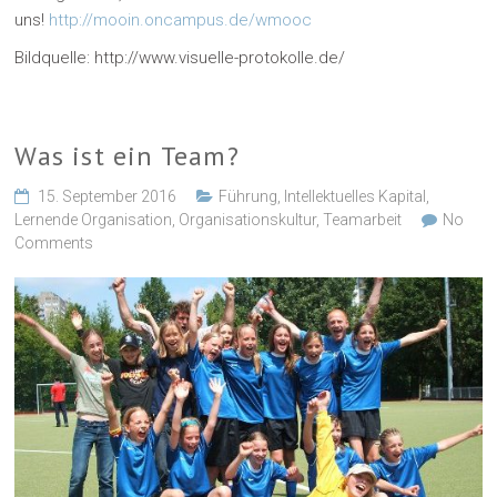
uns!
http://mooin.oncampus.de/wmooc
Bildquelle: http://www.visuelle-protokolle.de/
Was ist ein Team?
15. September 2016
Führung
,
Intellektuelles Kapital
,
Lernende Organisation
,
Organisationskultur
,
Teamarbeit
No
Comments