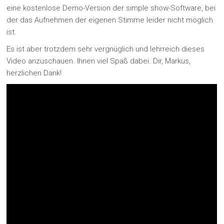
eine kostenlose Demo-Version der simple show-Software, bei
der das Aufnehmen der eigenen Stimme leider nicht möglich
ist.
Es ist aber trotzdem sehr vergnüglich und lehrreich dieses
Video anzuschauen. Ihnen viel Spaß dabei. Dir, Markus,
herzlichen Dank!