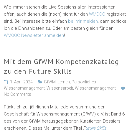
Wie immer stehen die Live Sessions allen Interessierten
offen, auch denen die (noch) nicht für den
WMOOC
registriert
sind. Bei Interesse bitte einfach
bei mir melden
, dann schicke
ich die Einwahldaten zu. Oder am besten gleich für den
WMOOC Newsletter anmelden
!
Mit dem GfWM Kompetenzkatalog
zu den Future Skills
1. April 2024
GfWM
,
Lernen
,
Persönliches
Wissensmanagement
,
Wissensarbeit
,
Wissensmanagement
No Comments
Pünktlich zur jährlichen Mitgliederversammlung der
Gesellschaft für Wissensmanagement (GfWM) e.V. ist Band 6
des von der GfWM herausgegebenen Kuratierten Dossiers
erschienen. Dieses Mal unter dem Titel
F
uture Skills