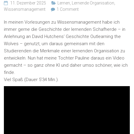
11. Dezember 2025
Lernen
,
Lernende Organisation
,
Wissensmanagement
1 Comment
In meinen Vorlesungen zu Wissensmanagement habe ich
immer gerne die Geschichte der lernenden Schafherde – in
Anlehnung an David Hutchens‘ Geschichte Outlearning the
Wolves – genutzt, um daraus gemeinsam mit den
Studierenden die Merkmale einer lernenden Organisation zu
entwickeln. Nun hat meine Tochter Pauline daraus ein Video
gemacht – so ganz ohne KI und daher umso schöner, wie ich
finde.
Viel Spaß (Dauer 5’34 Min.).