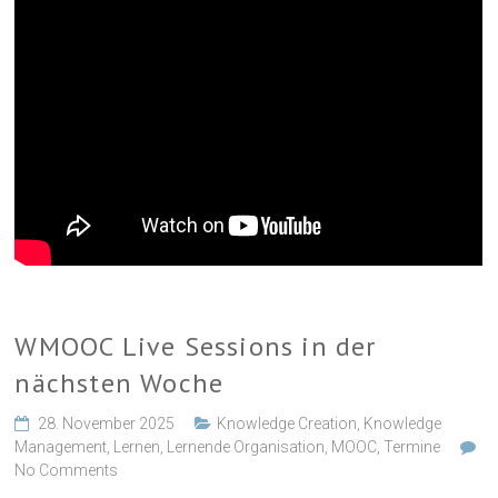
WMOOC Live Sessions in der
nächsten Woche
28. November 2025
Knowledge Creation
,
Knowledge
Management
,
Lernen
,
Lernende Organisation
,
MOOC
,
Termine
No Comments