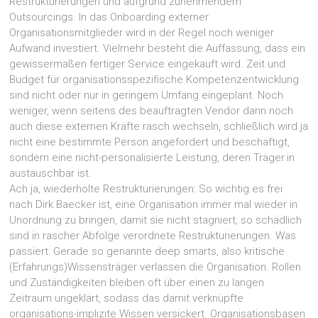
Restrukturierungen und aufgrund zunehmendem
Outsourcings. In das Onboarding externer
Organisationsmitglieder wird in der Regel noch weniger
Aufwand investiert. Vielmehr besteht die Auffassung, dass ein
gewissermaßen fertiger Service eingekauft wird. Zeit und
Budget für organisationsspezifische Kompetenzentwicklung
sind nicht oder nur in geringem Umfang eingeplant. Noch
weniger, wenn seitens des beauftragten Vendor dann noch
auch diese externen Kräfte rasch wechseln, schließlich wird ja
nicht eine bestimmte Person angefordert und beschäftigt,
sondern eine nicht-personalisierte Leistung, deren Träger:in
austauschbar ist.
Ach ja, wiederholte Restrukturierungen: So wichtig es frei
nach Dirk Baecker ist, eine Organisation immer mal wieder in
Unordnung zu bringen, damit sie nicht stagniert, so schädlich
sind in rascher Abfolge verordnete Restrukturierungen. Was
passiert: Gerade so genannte deep smarts, also kritische
(Erfahrungs)Wissensträger verlassen die Organisation. Rollen
und Zuständigkeiten bleiben oft über einen zu langen
Zeitraum ungeklärt, sodass das damit verknüpfte
organisations-implizite Wissen versickert. Organisationsbasen