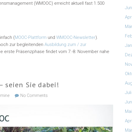
ensmanagement (WMOOC) erreicht aktuell fast 1.500
Jun
Apr
Mär
Feb
infach (
MOOC-Plattform
und
WMOOC-Newsletter
).
noch zur begleitenden
Ausbildung zum / zur
Jan
e erste Präsenzphase findet vom 7.-8. November nahe
De
No
Okt
 seien Sie dabei!
Aug
Jul
rmine
No Comments
Jun
Mai
Apr
Mär