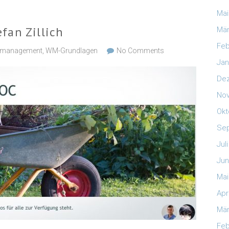
Mai
fan Zillich
Mär
Feb
smanagement
,
WM-Grundlagen
No Comments
Jan
De
No
Okt
Se
Jul
Jun
Mai
Apr
Mär
Feb