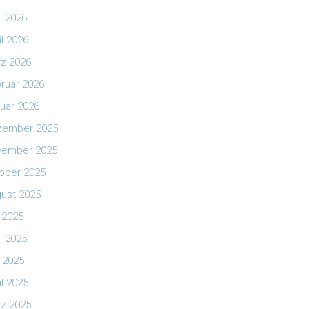
i 2026
il 2026
z 2026
ruar 2026
uar 2026
zember 2025
vember 2025
ober 2025
ust 2025
i 2025
i 2025
 2025
il 2025
z 2025