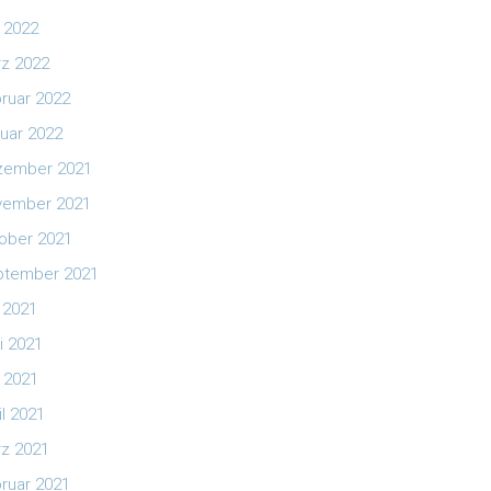
 2022
z 2022
ruar 2022
uar 2022
zember 2021
vember 2021
ober 2021
ptember 2021
i 2021
i 2021
 2021
il 2021
z 2021
ruar 2021