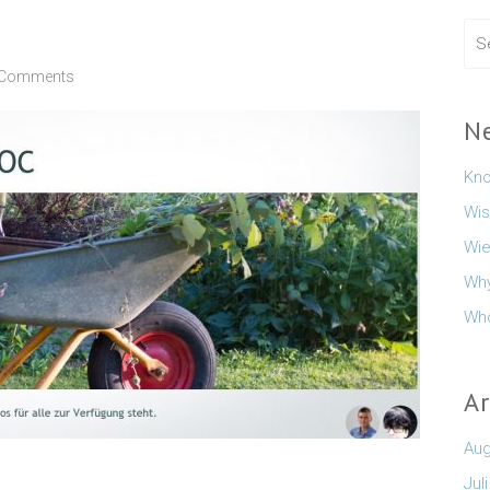
 Comments
N
Kno
Wis
Wie
Why
Who
A
Aug
Jul