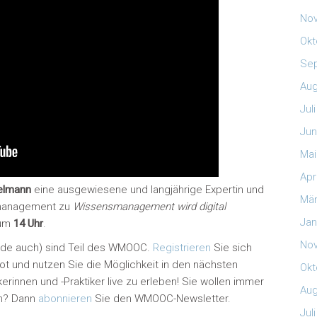
No
Okt
Se
Aug
Jul
Jun
Mai
Apr
ttelmann
eine ausgewiesene und langjährige Expertin und
Mär
smanagement zu
Wissensmanagement wird digital
Jan
um
14 Uhr
.
No
nde auch) sind Teil des WMOOC.
Registrieren
Sie sich
ot und nutzen Sie die Möglichkeit in den nächsten
Okt
nnen und -Praktiker live zu erleben! Sie wollen immer
Aug
en? Dann
abonnieren
Sie den WMOOC-Newsletter.
Jul