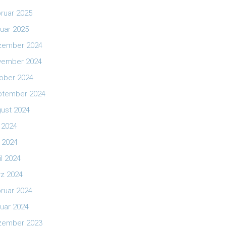
ruar 2025
uar 2025
zember 2024
vember 2024
ober 2024
ptember 2024
ust 2024
i 2024
 2024
il 2024
z 2024
ruar 2024
uar 2024
zember 2023