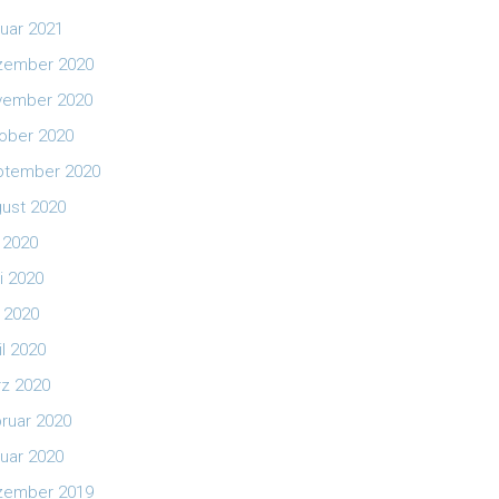
uar 2021
zember 2020
vember 2020
ober 2020
ptember 2020
ust 2020
i 2020
i 2020
 2020
il 2020
z 2020
ruar 2020
uar 2020
zember 2019