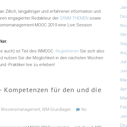
Jan
n Zillich, langjähriger und erfahrener information und
De
hren engagierter Redakteur der
GfWM THEMEN
sowie
sensmanagement-MOOC 2019 eine Live Session
No
Okt
ker.
Se
de auch) ist Teil des WMOOC.
Registrieren
Sie sich also
Aug
nd nutzen Sie die Möglichkeit in den nächsten Wochen
Jul
 -Praktiker live zu erleben!
Jun
Mai
– Kompetenzen für den und die
Apr
Mär
Feb
,
Wissensmanagement
,
WM-Grundlagen
No
Jan
De