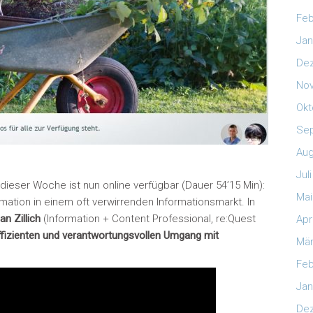
Feb
Jan
De
No
Okt
Se
Aug
Jul
eser Woche ist nun online verfügbar (Dauer 54’15 Min):
Mai
ation in einem oft verwirrenden Informationsmarkt. In
an Zillich
(Information + Content Professional, re:Quest
Apr
ffizienten und verantwortungsvollen Umgang mit
Mär
Feb
Jan
De