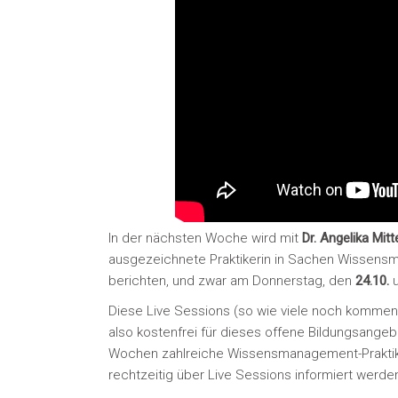
In der nächsten Woche wird mit
Dr. Angelika Mi
ausgezeichnete Praktikerin in Sachen Wissen
berichten, und zwar am Donnerstag, den
24.10.
Diese Live Sessions (so wie viele noch komme
also kostenfrei für dieses offene Bildungsangeb
Wochen zahlreiche Wissensmanagement-Praktikeri
rechtzeitig über Live Sessions informiert werd