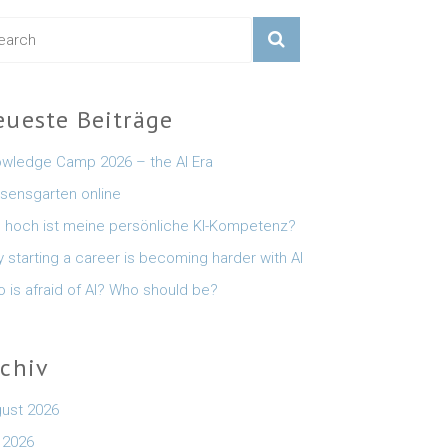
eueste Beiträge
wledge Camp 2026 – the AI Era
sensgarten online
 hoch ist meine persönliche KI-Kompetenz?
 starting a career is becoming harder with AI
 is afraid of AI? Who should be?
rchiv
ust 2026
i 2026