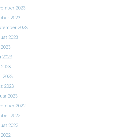
vember 2023
ober 2023
ptember 2023
ust 2023
i 2023
i 2023
 2023
il 2023
z 2023
uar 2023
vember 2022
ober 2022
ust 2022
i 2022