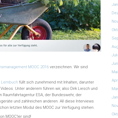
Jan
De
No
Okt
Se
Aug
Jul
Jun
nsmanagement MOOC 2016
verzeichnen. Wir sind
Mai
Apr
nd Lernbuch
füllt sich zunehmend mit Inhalten, darunter
ideos. Unter anderem führen wir, also Dirk Liesch und
Mär
hen Raumfahrtagentur ESA, der Bundeswehr, der
Jan
geräte und zahlreichen anderen. All diese Interviews
No
schon letzten Modul des MOOC zur Verfügung stehen.
Okt
hon MOOC’ler sind!