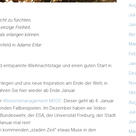
Aug
Jul
icht zu fürchten,
Jun
 einzige Freiheit,
Apr
als erlangen können.
Mär
nfeld in
Adams Erbe
Feb
Jan
d entspannte Weihnachtstage und einen guten Start in
De
No
nlegen und uns neue Inspiration am Ende der Welt, in
ahren Sie hier wieder ab Ende Januar.
Okt
er
Wissensmanagement MOOC
: Dieser geht ab 4. Januar
Aug
nenden Fallbeispielen. Im Dezember haben wir Video-
Jul
 Bundeswehr, der ESA, der Universität Freiburg, der Stadt
Jun
anuar mal rein!
nun kommenden „staden Zeit“ etwas Muse in den
Mai