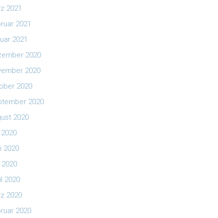
z 2021
ruar 2021
uar 2021
zember 2020
vember 2020
ober 2020
ptember 2020
ust 2020
i 2020
i 2020
 2020
il 2020
z 2020
ruar 2020