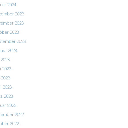
uar 2024
zember 2023
vember 2023
ober 2023
ptember 2023
ust 2023
i 2023
i 2023
 2023
il 2023
z 2023
uar 2023
vember 2022
ober 2022