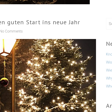
n guten Start ins neue Jahr
No Comments
N
Kno
Wis
Wie
Why
Who
A