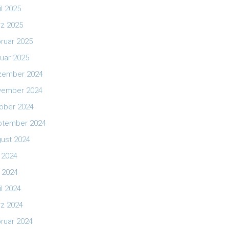
il 2025
z 2025
ruar 2025
uar 2025
zember 2024
vember 2024
ober 2024
ptember 2024
ust 2024
i 2024
 2024
il 2024
z 2024
ruar 2024