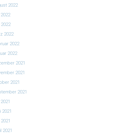
ust 2022
i 2022
 2022
z 2022
ruar 2022
uar 2022
zember 2021
vember 2021
ober 2021
ptember 2021
i 2021
i 2021
 2021
il 2021