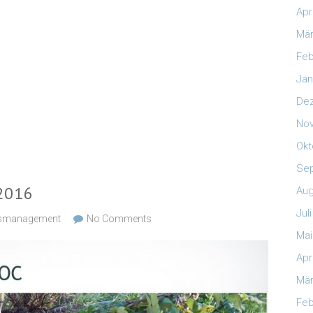
Apr
Mär
Feb
Jan
De
No
Okt
Se
2016
Aug
Jul
smanagement
No Comments
Mai
Apr
Mär
Feb