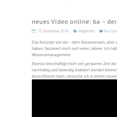
neues Video online: ba – d
15. Dezember 2016
Allgemein
No Co
Das Konzept von
ba
– dem Wissensraum, über d
haben, fasziniert mich seit vielen Jahren. Ich ha
Wissensmanagement.
Ebenso beschäftigt mich seit geraumer Zeit die F
nachhaltig und lebendig etabliert werden könne
ba
profitieren kann, versuche ich in einem neuen