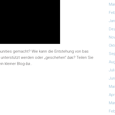
Mär
Feb
Jan
De
No
Okt
unities gemacht? Wie kann die Entstehung von bas
Se
t unterstützt werden oder „geschehen“
ba
s? Teilen Sie
Aug
in kleiner Blog-
ba
…
Jul
Jun
Mai
Apr
Mär
Feb