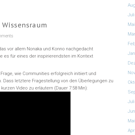
Aug
Jul
er Wissensraum
Mai
Mär
mments
Feb
as vor allem Nonaka und Konno nachgedacht
Jan
lte es für eines der inspirierendsten im Kontext
De
No
rage, wie Communities erfolgreich initiiert und
n. Dass letztere Fragestellung von den Überlegungen zu
Okt
 kurzen Video zu erläutern (Dauer 7:58 Min):
Se
Jul
Jun
Mai
Apr