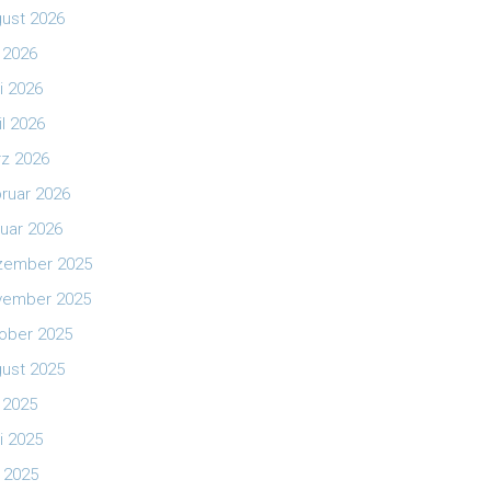
ust 2026
i 2026
i 2026
il 2026
z 2026
ruar 2026
uar 2026
zember 2025
vember 2025
ober 2025
ust 2025
i 2025
i 2025
 2025