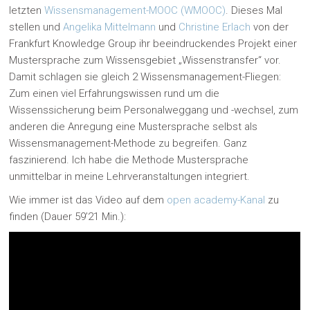
letzten
Wissensmanagement-MOOC (WMOOC)
. Dieses Mal
stellen und
Angelika Mittelmann
und
Christine Erlach
von der
Frankfurt Knowledge Group ihr beeindruckendes Projekt einer
Mustersprache zum Wissensgebiet „Wissenstransfer“ vor.
Damit schlagen sie gleich 2 Wissensmanagement-Fliegen:
Zum einen viel Erfahrungswissen rund um die
Wissenssicherung beim Personalweggang und -wechsel, zum
anderen die Anregung eine Mustersprache selbst als
Wissensmanagement-Methode zu begreifen. Ganz
faszinierend. Ich habe die Methode Mustersprache
unmittelbar in meine Lehrveranstaltungen integriert.
Wie immer ist das Video auf dem
open academy-Kanal
zu
finden (Dauer 59’21 Min.):