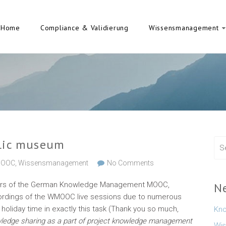
Home
Compliance & Validierung
Wissensmanagement
blic museum
OOC
,
Wissensmanagement
No Comments
inators of the German Knowledge Management MOOC,
N
ecordings of the WMOOC live sessions due to numerous
g holiday time in exactly this task (Thank you so much,
Kno
ledge sharing as a part of project knowledge management
Wis