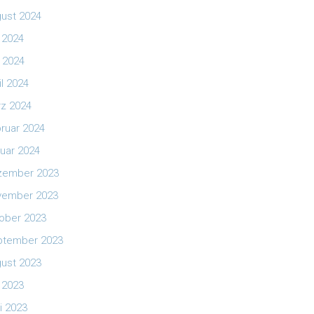
ust 2024
i 2024
 2024
il 2024
z 2024
ruar 2024
uar 2024
zember 2023
vember 2023
ober 2023
ptember 2023
ust 2023
i 2023
i 2023