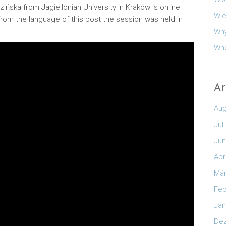
ińska from Jagiellonian University in Kraków is online
Wie
rom the language of this post the session was held in
Why
Who
A
Aug
Jul
Jun
Apr
Mär
Feb
Jan
De