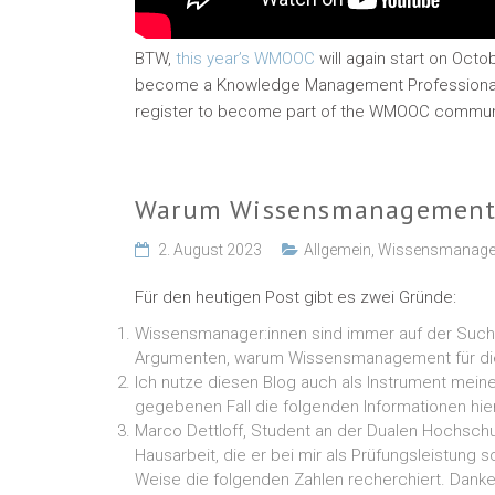
BTW,
this year’s WMO
O
C
will again start on Octo
become a Knowledge Management Professional. F
register to become part of the WMOOC commun
Warum Wissensmanagement? 
2. August 2023
Allgemein
,
Wissensmanag
Für den heutigen Post gibt es zwei Gründe:
Wissensmanager:innen sind immer auf der Suche 
Argumenten, warum Wissensmanagement für die e
Ich nutze diesen Blog auch als Instrument mei
gegebenen Fall die folgenden Informationen hier
Marco Dettloff, Student an der Dualen Hochschul
Hausarbeit, die er bei mir als Prüfungsleistung
Weise die folgenden Zahlen recherchiert. Danke