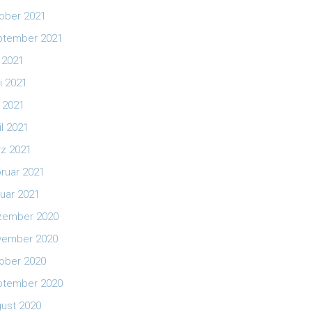
ober 2021
ptember 2021
i 2021
i 2021
 2021
il 2021
z 2021
ruar 2021
uar 2021
zember 2020
vember 2020
ober 2020
ptember 2020
ust 2020