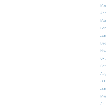
Mai
Apr
Mär
Feb
Jan
De
No
Okt
Se
Aug
Jul
Jun
Mai
Apr