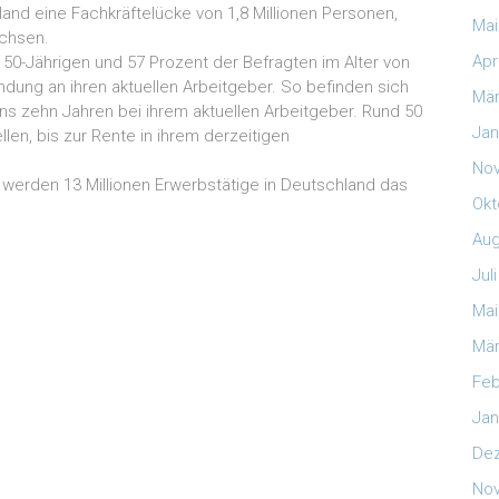
land eine Fachkräftelücke von 1,8 Millionen Personen,
Mai
achsen.
Apr
 50-Jährigen und 57 Prozent der Befragten im Alter von
indung an ihren aktuellen Arbeitgeber. So befinden sich
Mär
ns zehn Jahren bei ihrem aktuellen Arbeitgeber. Rund 50
Jan
len, bis zur Rente in ihrem derzeitigen
No
 werden 13 Millionen Erwerbstätige in Deutschland das
Okt
Aug
Jul
Mai
Mär
Feb
Jan
De
No