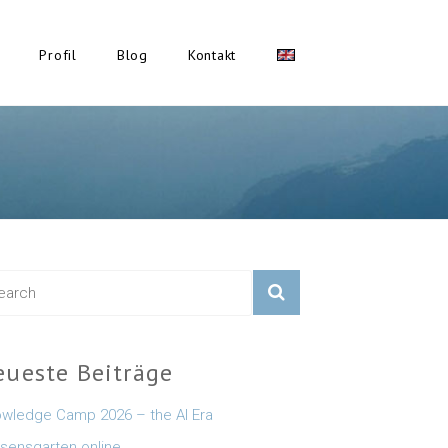
Profil
Blog
Kontakt
eueste Beiträge
wledge Camp 2026 – the AI Era
sensgarten online