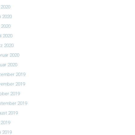
i 2020
i 2020
 2020
il 2020
z 2020
ruar 2020
uar 2020
zember 2019
vember 2019
ober 2019
ptember 2019
ust 2019
i 2019
i 2019