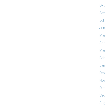
Okt
Se
Jul
Jun
Mai
Apr
Mär
Feb
Jan
De
No
Okt
Se
Aug