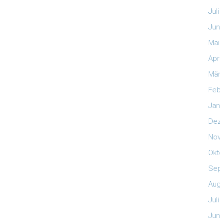
Jul
Jun
Mai
Apr
Mär
Feb
Jan
De
No
Okt
Se
Aug
Jul
Jun