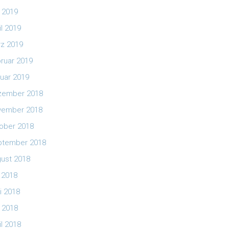
 2019
il 2019
z 2019
ruar 2019
uar 2019
zember 2018
vember 2018
ober 2018
ptember 2018
ust 2018
i 2018
i 2018
 2018
il 2018