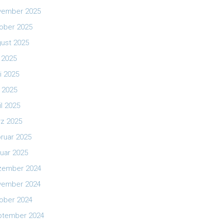
vember 2025
ober 2025
ust 2025
i 2025
i 2025
 2025
il 2025
z 2025
ruar 2025
uar 2025
zember 2024
vember 2024
ober 2024
ptember 2024