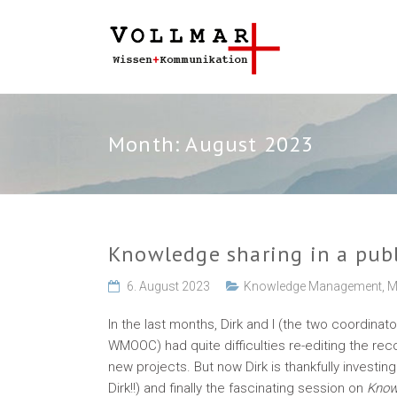
Month:
August 2023
Knowledge sharing in a pu
6. August 2023
Knowledge Management
,
M
In the last months, Dirk and I (the two coord
WMOOC) had quite difficulties re-editing the r
new projects. But now Dirk is thankfully investin
Dirk!!) and finally the fascinating session on
Know