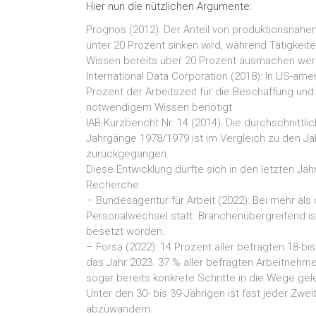
Hier nun die nützlichen Argumente:
Prognos (2012): Der Anteil von produktionsnahen
unter 20 Prozent sinken wird, während Tätigkeit
Wissen bereits über 20 Prozent ausmachen wer
International Data Corporation (2018): In US-a
Prozent der Arbeitszeit für die Beschaffung und 
notwendigem Wissen benötigt.
IAB-Kurzbericht Nr. 14 (2014): Die durchschnitt
Jahrgänge 1978/1979 ist im Vergleich zu den J
zurückgegangen.
Diese Entwicklung dürfte sich in den letzten Ja
Recherche:
– Bundesagentur für Arbeit (2022): Bei mehr als 
Personalwechsel statt. Branchenübergreifend ist
besetzt worden.
– Forsa (2022): 14 Prozent aller befragten 18-
das Jahr 2023. 37 % aller befragten Arbeitnehm
sogar bereits konkrete Schritte in die Wege gele
Unter den 30- bis 39-Jährigen ist fast jeder Zwe
abzuwandern.