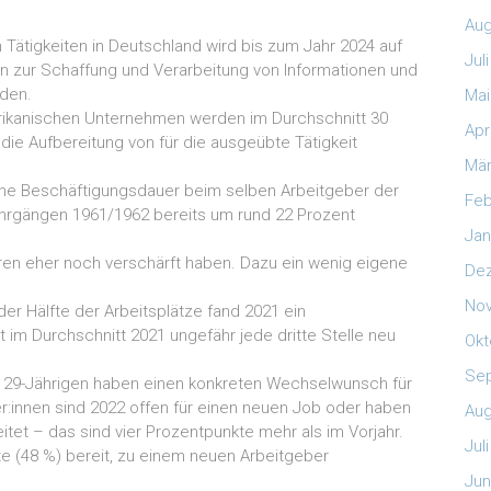
Aug
 Tätigkeiten in Deutschland wird bis zum Jahr 2024 auf
Jul
en zur Schaffung und Verarbeitung von Informationen und
den.
Mai
merikanischen Unternehmen werden im Durchschnitt 30
Apr
die Aufbereitung von für die ausgeübte Tätigkeit
Mär
liche Beschäftigungsdauer beim selben Arbeitgeber der
Feb
ahrgängen 1961/1962 bereits um rund 22 Prozent
Jan
hren eher noch verschärft haben. Dazu ein wenig eigene
De
No
der Hälfte der Arbeitsplätze fand 2021 ein
 im Durchschnitt 2021 ungefähr jede dritte Stelle neu
Okt
Se
bis 29-Jährigen haben einen konkreten Wechselwunsch für
er:innen sind 2022 offen für einen neuen Job oder haben
Aug
itet – das sind vier Prozentpunkte mehr als im Vorjahr.
Jul
ite (48 %) bereit, zu einem neuen Arbeitgeber
Jun