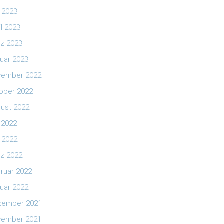
 2023
il 2023
z 2023
uar 2023
vember 2022
ober 2022
ust 2022
i 2022
 2022
z 2022
ruar 2022
uar 2022
zember 2021
vember 2021