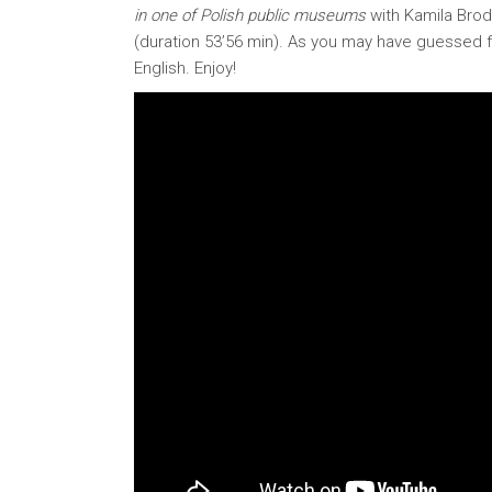
in one of Polish public museums
with Kamila Brodz
(duration 53’56 min). As you may have guessed f
English. Enjoy!