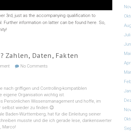
No
ber 3rd, just as the accompanying qualification to
Okt
urther information on latter can be found here. So,
Aug
ity!
Jul
Jun
Zahlen, Daten, Fakten
Mai
Apr
ement
No Comments
Mär
Feb
nach griffigen und Controlling-kompatiblen
Jan
igene Organisation wichtig ist.
De
nes Persönlichen Wissensmanagement und hoffe, im
 selbst wieder zu finden 😉
No
e Baden-Württemberg, hat für die Einleitung seiner
Okt
 schreiben musste und die ich gerade lese, dankenswerter
, Marco!
Se