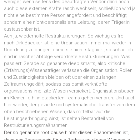
weniger, wenn seitens des beauftragten Vendor dann noch
auch diese externen Kräfte rasch wechseln, schließlich wird ja
nicht eine bestimmte Person angefordert und beschäftigt,
sondern eine nicht-personalisierte Leistung, deren Träger:in
austauschbar ist.
Ach ja, wiederholte Restrukturierungen: So wichtig es frei
nach Dirk Baecker ist, eine Organisation immer mal wieder in
Unordnung zu bringen, damit sie nicht stagniert, so schädlich
sind in rascher Abfolge verordnete Restrukturierungen. Was
passiert: Gerade so genannte deep smarts, also kritische
(Erfahrungs)Wissensträger verlassen die Organisation. Rollen
und Zuständigkeiten bleiben oft über einen zu langen
Zeitraum ungeklärt, sodass das damit verknüpfte
organisations-implizite Wissen versickert. Organisationsbasen
im Kleinen, d.h. in etablierten Teams gehen verloren. Und auch
hier wieder, der gezielte und systematische Transfer von dem
oben beschriebenen Wissen, das mittelbar auf die
Leistungserbringung wirkt, ist selten Bestandteil von
Restrukturierungsmaßnahmen.
Der so genannte root cause hinter diesen Phänomenen ist,
dass das Bewusstsein für die Bedeutung dieses Wissens in