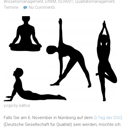
Wissensmanagement
,
GfWM
,
ISO9001
,
Qualitätsmanagement
,
Termine
No Comments
yoga by sattva
Falls Sie am 6. November in Nürnberg auf dem
Q-Tag der DGQ
(Deutsche Gesellschaft für Qualität) sein werden, möchte ich