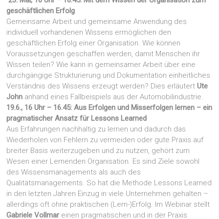
23. Mai, 16 Uhr – 16.45: Mit dem Wissen der Organisation zum
geschäftlichen Erfolg
Gemeinsame Arbeit und gemeinsame Anwendung des
individuell vorhandenen Wissens ermöglichen den
geschäftlichen Erfolg einer Organisation. Wie können
Voraussetzungen geschaffen werden, damit Menschen ihr
Wissen teilen? Wie kann in gemeinsamer Arbeit über eine
durchgängige Strukturierung und Dokumentation einheitliches
Verständnis des Wissens erzeugt werden? Dies erläutert
Ute
John
anhand eines Fallbeispiels aus der Automobilindustrie.
19.6., 16 Uhr – 16.45: Aus Erfolgen und Misserfolgen lernen – ein
pragmatischer Ansatz für Lessons Learned
Aus Erfahrungen nachhaltig zu lernen und dadurch das
Wiederholen von Fehlern zu vermeiden oder gute Praxis auf
breiter Basis weiterzugeben und zu nutzen, gehört zum
Wesen einer Lernenden Organisation. Es sind Ziele sowohl
des Wissensmanagements als auch des
Qualitätsmanagements. So hat die Methode Lessons Learned
in den letzten Jahren Einzug in viele Unternehmen gehalten –
allerdings oft ohne praktischen (Lern-)Erfolg. Im Webinar stellt
Gabriele Vollmar
einen pragmatischen und in der Praxis