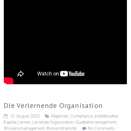
Die Verlernende Organisation
15. August 2022
Allgemein
,
Compliance
,
Intellektuelles
Kapital
,
Lernen
,
Lernende Organisation
,
Qualitätsmanagement
,
Wissensmanagement
,
Wissenstransfer
No Comments