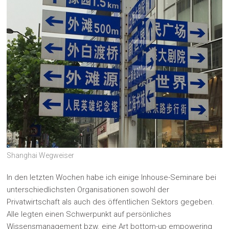
Shanghai Wegweiser
In den letzten Wochen habe ich einige Inhouse-Seminare bei
unterschiedlichsten Organisationen sowohl der
Privatwirtschaft als auch des öffentlichen Sektors gegeben.
Alle legten einen Schwerpunkt auf persönliches
Wissensmanagement bzw. eine Art bottom-up empowering