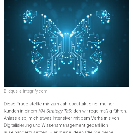
Bildquelle: integrify.com
Diese Frage stellte mir zum Jahresauftakt einer meiner
Kunden in einem
KM Strategy Talk
, den wir regelmäßig führen.
Anlass also, mich etwas intensiver mit dem Verhältnis von
Digitalisierung und Wissensmanagement gedanklich
auseinanderzusetzen. Hier meine Ideen (die Sie gerne