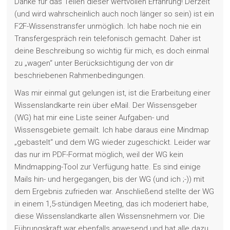
Danke für das Teilen dieser wertvollen Erfahrung! Derzeit
(und wird wahrscheinlich auch noch länger so sein) ist ein
F2F-Wissenstransfer unmöglich. Ich habe noch nie ein
Transfergespräch rein telefonisch gemacht. Daher ist
deine Beschreibung so wichtig für mich, es doch einmal
zu „wagen“ unter Berücksichtigung der von dir
beschriebenen Rahmenbedingungen.
Was mir einmal gut gelungen ist, ist die Erarbeitung einer
Wissenslandkarte rein über eMail. Der Wissensgeber
(WG) hat mir eine Liste seiner Aufgaben- und
Wissensgebiete gemailt. Ich habe daraus eine Mindmap
„gebastelt“ und dem WG wieder zugeschickt. Leider war
das nur im PDF-Format möglich, weil der WG kein
Mindmapping-Tool zur Verfügung hatte. Es sind einige
Mails hin- und hergegangen, bis der WG (und ich ;-)) mit
dem Ergebnis zufrieden war. Anschließend stellte der WG
in einem 1,5-stündigen Meeting, das ich moderiert habe,
diese Wissenslandkarte allen Wissensnehmern vor. Die
Führungskraft war ebenfalls anwesend und hat alle dazu