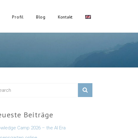
Profil
Blog
Kontakt
eueste Beiträge
wledge Camp 2026 – the AI Era
sensgarten online