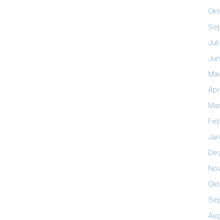
Okt
Se
Jul
Jun
Mai
Apr
Mär
Feb
Jan
De
No
Okt
Se
Aug