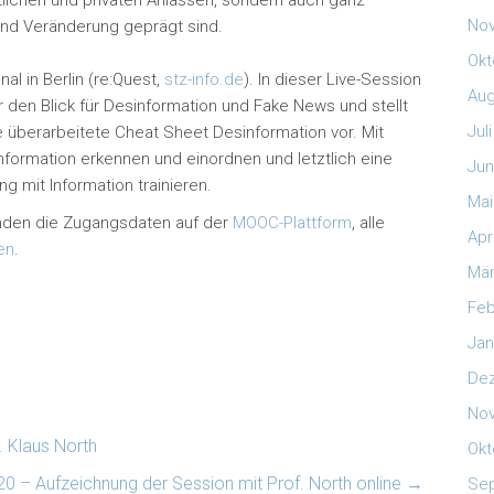
tlichen und privaten Anlässen, sondern auch ganz
No
 und Veränderung geprägt sind.
Okt
nal in Berlin (re:Quest,
stz-info.de
). In dieser Live-Session
Aug
en Blick für Desinformation und Fake News und stellt
Jul
überarbeitete Cheat Sheet Desinformation vor. Mit
ormation erkennen und einordnen und letztlich eine
Jun
 mit Information trainieren.
Mai
inden die Zugangsdaten auf der
MOOC-Plattform
, alle
Apr
en
.
Mär
Feb
Jan
De
No
 Klaus North
Okt
– Aufzeichnung der Session mit Prof. North online
→
Se