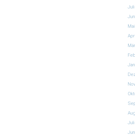
Jul
Jun
Mai
Apr
Mär
Feb
Jan
De
No
Okt
Se
Aug
Jul
Jun