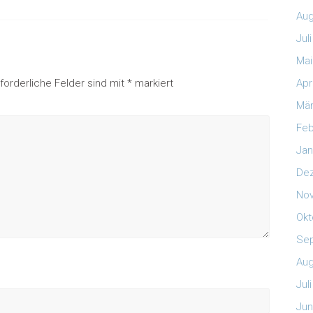
Aug
Jul
Mai
Apr
rforderliche Felder sind mit
*
markiert
Mär
Feb
Jan
De
No
Okt
Se
Aug
Jul
Jun