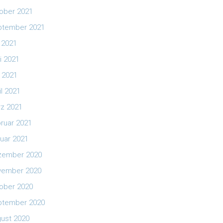
ober 2021
ptember 2021
i 2021
i 2021
 2021
il 2021
z 2021
ruar 2021
uar 2021
zember 2020
vember 2020
ober 2020
ptember 2020
ust 2020