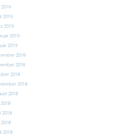
 2019
il 2019
z 2019
ruar 2019
uar 2019
zember 2018
vember 2018
ober 2018
ptember 2018
ust 2018
i 2018
i 2018
 2018
il 2018