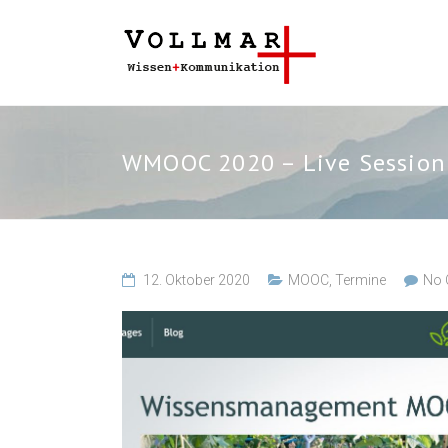
WMOOC 2020 – Live Session
12. Oktober 2020
MOOC
,
Termine
No