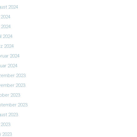
ust 2024
i 2024
 2024
il 2024
z 2024
ruar 2024
uar 2024
zember 2023
vember 2023
ober 2023
ptember 2023
ust 2023
i 2023
i 2023