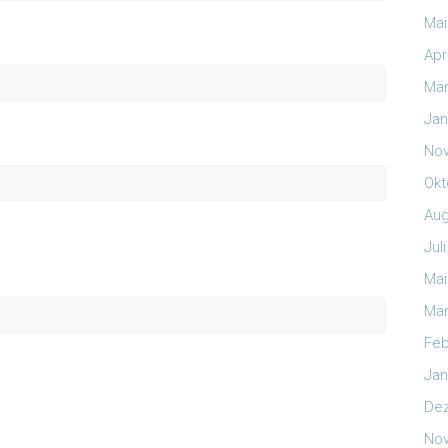
Mai
Apr
Mär
Jan
No
Okt
Aug
Jul
Mai
Mär
Feb
Jan
De
No