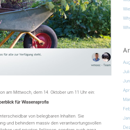
Wie
Why
Who
A
Aug
Jul
Jun
Apr
on am Mittwoch, dem 14. Oktober um 11 Uhr ein:
Mär
erblick für Wissensprofis
Feb
unterscheidbar von belegbaren Inhalten. Sie
Jan
bung und behindern massiv den verantwortungsvollen
De