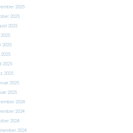
vember 2025
ober 2025
ust 2025
i 2025
i 2025
 2025
il 2025
z 2025
ruar 2025
uar 2025
zember 2024
vember 2024
ober 2024
ptember 2024