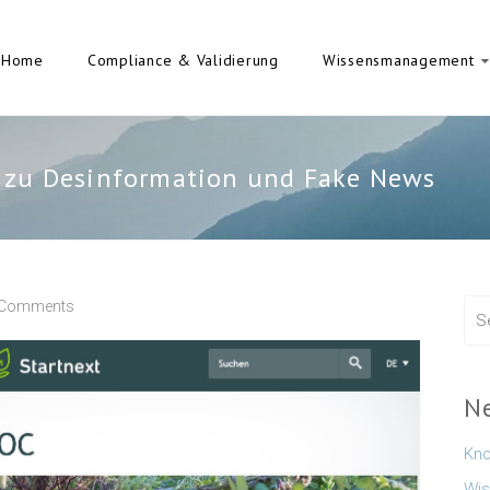
Home
Compliance & Validierung
Wissensmanagement
 zu Desinformation und Fake News
 Comments
N
Kno
Wis