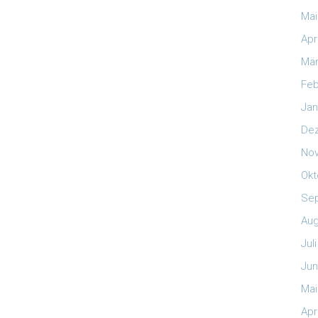
Mai
Apr
Mär
Feb
Jan
De
No
Okt
Se
Aug
Jul
Jun
Mai
Apr