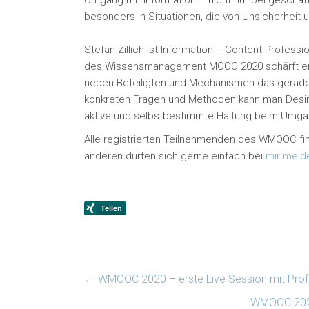
Umgang mit Information – nicht nur bei geschäf
besonders in Situationen, die von Unsicherheit
Stefan Zillich ist Information + Content Professio
des Wissensmanagement MOOC 2020 schärft er d
neben Beteiligten und Mechanismen das gerade 
konkreten Fragen und Methoden kann man Desinf
aktive und selbstbestimmte Haltung beim Umgang
Alle registrierten Teilnehmenden des WMOOC f
anderen dürfen sich gerne einfach bei
mir meld
←
WMOOC 2020 – erste Live Session mit Prof.
WMOOC 2020 