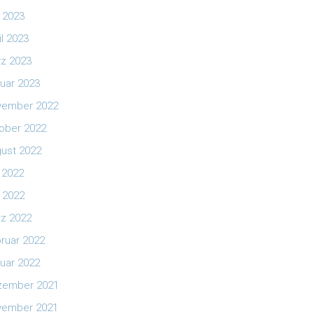
 2023
il 2023
z 2023
uar 2023
vember 2022
ober 2022
ust 2022
i 2022
 2022
z 2022
ruar 2022
uar 2022
zember 2021
vember 2021