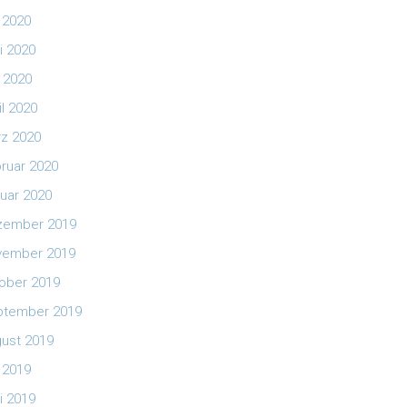
i 2020
i 2020
 2020
il 2020
z 2020
ruar 2020
uar 2020
zember 2019
vember 2019
ober 2019
ptember 2019
ust 2019
i 2019
i 2019