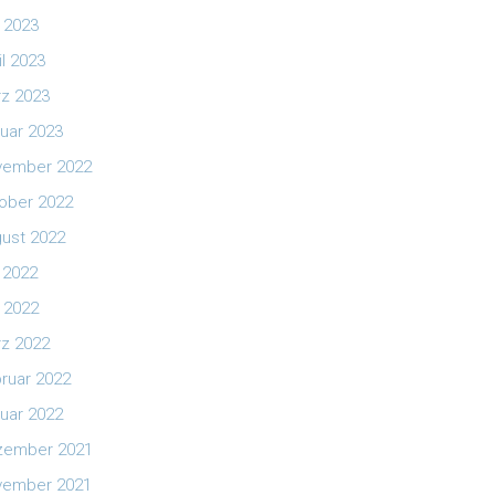
 2023
il 2023
z 2023
uar 2023
vember 2022
ober 2022
ust 2022
i 2022
 2022
z 2022
ruar 2022
uar 2022
zember 2021
vember 2021