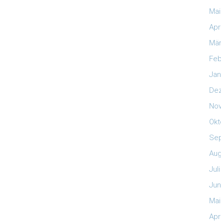
Mai
Apr
Mär
Feb
Jan
De
No
Okt
Se
Aug
Jul
Jun
Mai
Apr