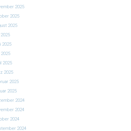
vember 2025
ober 2025
ust 2025
i 2025
i 2025
 2025
il 2025
z 2025
ruar 2025
uar 2025
zember 2024
vember 2024
ober 2024
ptember 2024