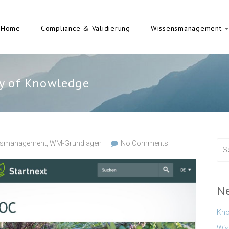
Home
Compliance & Validierung
Wissensmanagement
y of Knowledge
nsmanagement
,
WM-Grundlagen
No Comments
N
Kno
Wis