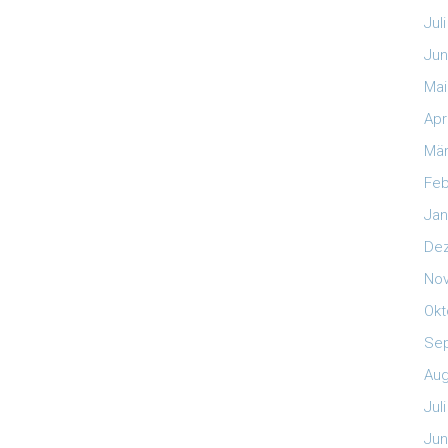
Jul
Jun
Mai
Apr
Mär
Feb
Jan
De
No
Okt
Se
Aug
Jul
Jun