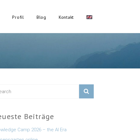
Profil
Blog
Kontakt
eueste Beiträge
wledge Camp 2026 – the AI Era
sensgarten online