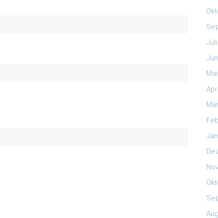
Okt
Se
Jul
Jun
Mai
Apr
Mär
Feb
Jan
De
No
Okt
Se
Aug