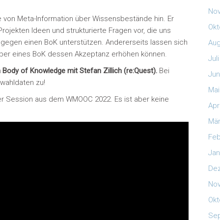
No
olle von Meta-Information über Wissensbestände hin. Er
Okt
rojekten Ideen und strukturierte Fragen vor, die uns
gegen einen BoK unterstützen. Andererseits lassen sich
Aug
eber eines BoK dessen Akzeptanz erhöhen können.
Jul
 Body of Knowledge mit Stefan Zillich (re:Quest).
Bei
Jun
wahldaten zu!
Mai
ner Session aus dem WMOOC 2022. Es ist aber keine
Apr
Mär
Feb
Jan
De
No
Okt
Se