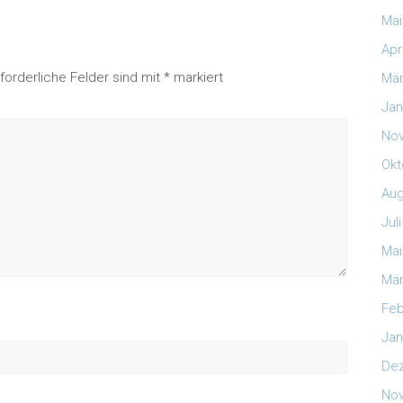
Mai
Apr
rforderliche Felder sind mit
*
markiert
Mär
Jan
No
Okt
Aug
Jul
Mai
Mär
Feb
Jan
De
No