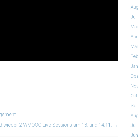
Aug
Jul
Mai
Apr
Mär
Feb
Jan
De
No
Okt
Se
agement
Aug
d wieder 2 WMOOC Live Sessions am 13. und 14.11.
→
Jul
Jun