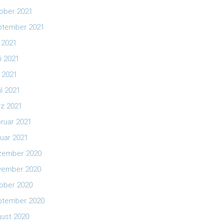
ober 2021
ptember 2021
i 2021
i 2021
 2021
il 2021
z 2021
ruar 2021
uar 2021
zember 2020
vember 2020
ober 2020
ptember 2020
ust 2020