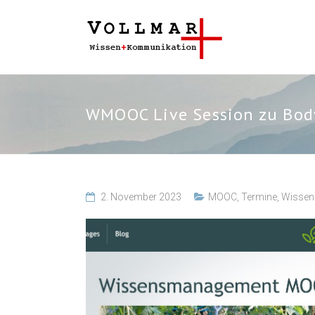
WMOOC Live Session zu Bod
2. November 2023
MOOC
,
Termine
,
Wisse