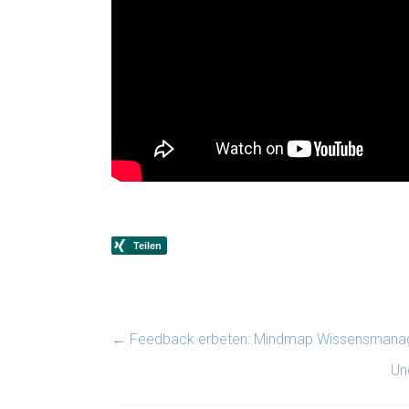
←
Feedback erbeten: Mindmap Wissensman
Un