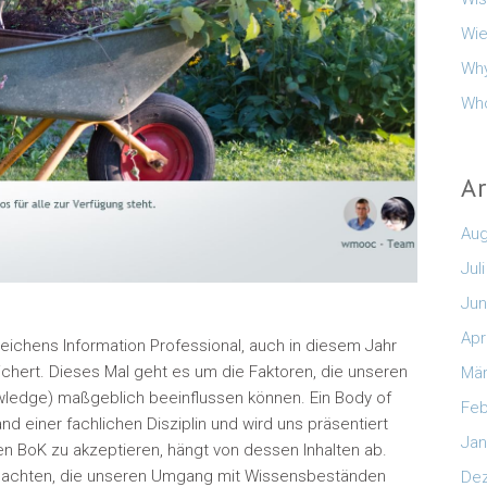
Wie
Why
Who
A
Aug
Jul
Jun
Apr
Zeichens Information Professional, auch in diesem Jahr
ichert. Dieses Mal geht es um die Faktoren, die unseren
Mär
edge) maßgeblich beeinflussen können. Ein Body of
Feb
einer fachlichen Disziplin und wird uns präsentiert
Jan
en BoK zu akzeptieren, hängt von dessen Inhalten ab.
 beachten, die unseren Umgang mit Wissensbeständen
De