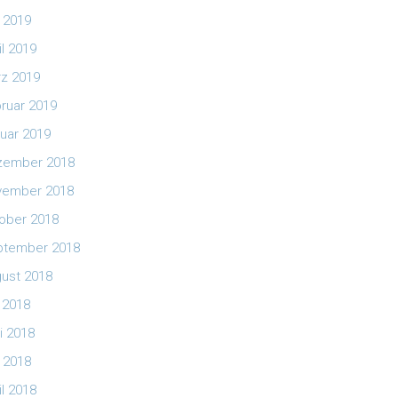
 2019
il 2019
z 2019
ruar 2019
uar 2019
zember 2018
vember 2018
ober 2018
ptember 2018
ust 2018
i 2018
i 2018
 2018
il 2018