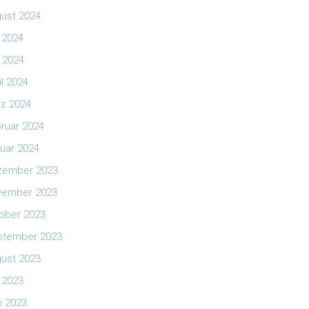
ust 2024
i 2024
 2024
il 2024
z 2024
ruar 2024
uar 2024
zember 2023
vember 2023
ober 2023
ptember 2023
ust 2023
i 2023
i 2023