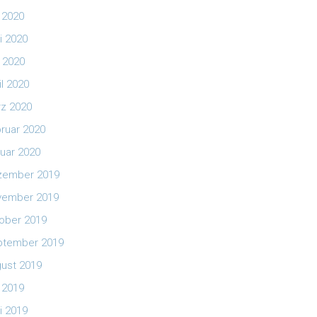
i 2020
i 2020
 2020
il 2020
z 2020
ruar 2020
uar 2020
zember 2019
vember 2019
ober 2019
ptember 2019
ust 2019
i 2019
i 2019