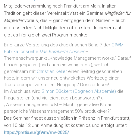
Mitgliederversammlung nach Frankfurt am Main. In alter
Tradition geht dieser Vereinsaktivität ein Seminar
Mitglieder für
Mitglieder
voraus, das – ganz entgegen dem Namen – auch
interessierten Nicht-Mitgliedern offen steht. In diesem Jahr
gibt es hier gleich zwei Programmpunkte:
Eine kurze Vorstellung des druckfrischen Band 7 der
GfWM-
Publikationsreihe
Das Kuratierte Dossier
–
Themenschwerpunkt „Knowledge Management works.“ Darauf
bin ich gespannt (und auch ein wenig stolz), weil ich
gemeinsam mit
Christian Keller
einen Beitrag geschrieben
habe, in dem wir unser neu entwickeltes Werkzeug einer
Transferampel vorstellen. Neugierig? Dossier lesen!
Im Anschluss wird
Simon Dückert (Cogneon Akademie)
die
Frage stellen (und vielleicht auch beantworten?):
„Wissensmanagement x KI – Macht generative KI das
persönliche Wissensmanagement 50% produktiver?“
Das Seminar findet ausschließlich in Präsenz in Frankfurt statt,
von 10 bis 12 Uhr. Anmeldung ist kostenlos und erfolgt unter:
https://pretix.eu/gfwm/mv-2025/