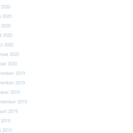
i 2020
i 2020
 2020
il 2020
z 2020
ruar 2020
uar 2020
zember 2019
vember 2019
ober 2019
ptember 2019
ust 2019
i 2019
i 2019