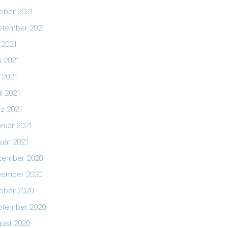
ober 2021
ptember 2021
i 2021
i 2021
 2021
il 2021
z 2021
ruar 2021
uar 2021
zember 2020
vember 2020
ober 2020
ptember 2020
ust 2020