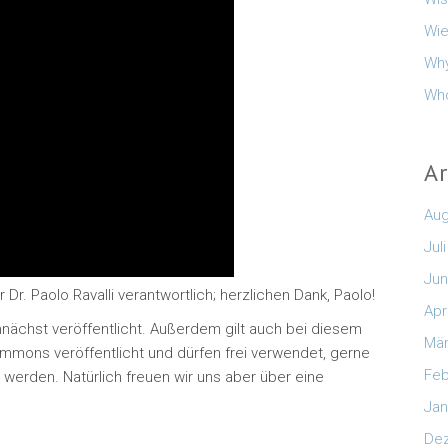
Wie
Why
Who
A
Aug
Jul
Jun
Dr. Paolo Ravalli verantwortlich; herzlichen Dank, Paolo!
Apr
emnächst veröffentlicht. Außerdem gilt auch bei diesem
Mär
ommons veröffentlicht und dürfen frei verwendet, gerne
Feb
erden. Natürlich freuen wir uns aber über eine
Jan
De