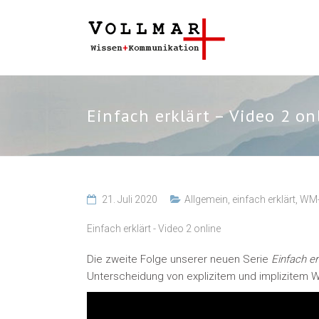
Einfach erklärt – Video 2 on
21. Juli 2020
Allgemein
,
einfach erklärt
,
WM-
Einfach erklärt - Video 2 online
Die zweite Folge unserer neuen Serie
Einfach er
Unterscheidung von explizitem und implizitem W