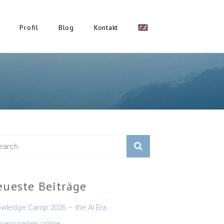
Profil
Blog
Kontakt
eueste Beiträge
wledge Camp 2026 – the AI Era
sensgarten online