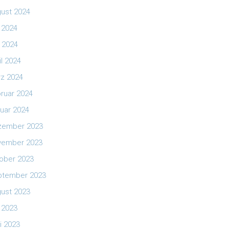
ust 2024
i 2024
 2024
il 2024
z 2024
ruar 2024
uar 2024
zember 2023
vember 2023
ober 2023
ptember 2023
ust 2023
i 2023
i 2023