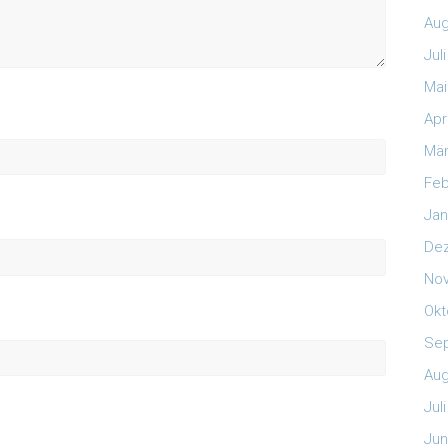
Aug
Jul
Mai
Apr
Mär
Feb
Jan
De
No
Okt
Se
Aug
Jul
Jun