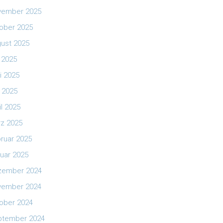
vember 2025
ober 2025
ust 2025
i 2025
i 2025
 2025
il 2025
z 2025
ruar 2025
uar 2025
zember 2024
vember 2024
ober 2024
ptember 2024