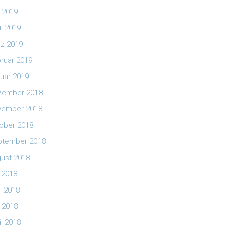
 2019
il 2019
z 2019
ruar 2019
uar 2019
zember 2018
vember 2018
ober 2018
ptember 2018
ust 2018
i 2018
i 2018
 2018
il 2018