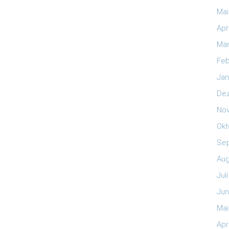
Mai
Apr
Mär
Feb
Jan
De
No
Okt
Se
Aug
Jul
Jun
Mai
Apr