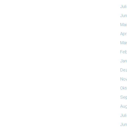
Jul
Jun
Mai
Apr
Mär
Feb
Jan
De
No
Okt
Se
Aug
Jul
Jun