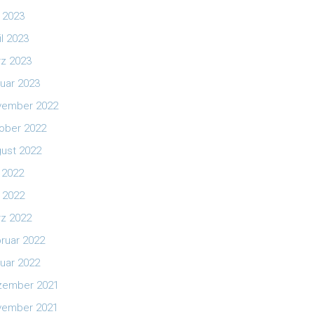
 2023
il 2023
z 2023
uar 2023
vember 2022
ober 2022
ust 2022
i 2022
 2022
z 2022
ruar 2022
uar 2022
zember 2021
vember 2021