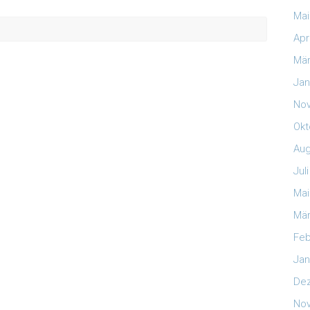
Mai
Apr
Mär
Jan
No
Okt
Aug
Jul
Mai
Mär
Feb
Jan
De
No