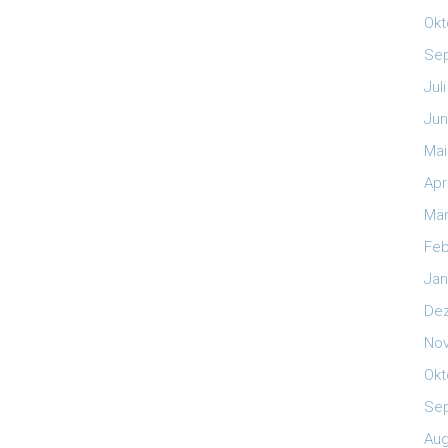
Okt
Se
Jul
Jun
Mai
Apr
Mär
Feb
Jan
De
No
Okt
Se
Aug