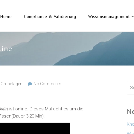
Home
Compliance & Validierung
Wissensmanagement
line
Grundlagen
No Comments
klärt
ist online. Dieses Mal geht es um die
N
issen(Dauer 3’20 Min):
Kno
Wis