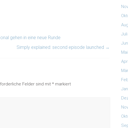
No
Okt
Aug
Jul
nal gehen in eine neue Runde
Jun
Simply explained: second episode launched
→
Mai
Apr
Mär
Feb
rforderliche Felder sind mit
*
markiert
Jan
De
No
Okt
Se