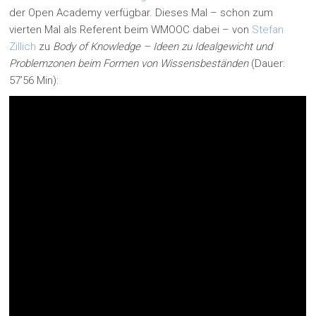
der Open Academy verfügbar. Dieses Mal – schon zum
vierten Mal als Referent beim WMOOC dabei – von
Stefan
Zillich
zu
Body of Knowledge – Ideen zu Idealgewicht und
Problemzonen beim Formen von Wissensbeständen
(Dauer:
57’56 Min):