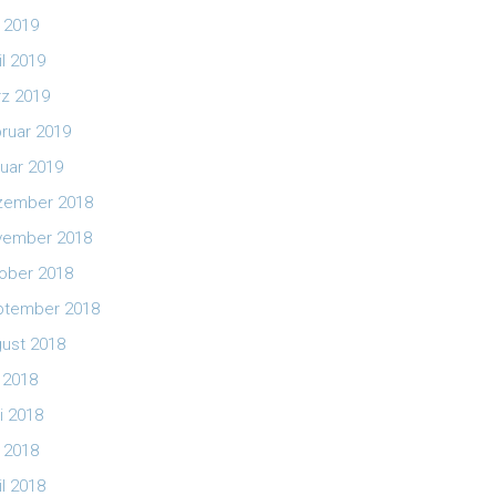
 2019
il 2019
z 2019
ruar 2019
uar 2019
zember 2018
vember 2018
ober 2018
ptember 2018
ust 2018
i 2018
i 2018
 2018
il 2018