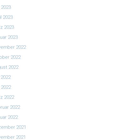
 2023
il 2023
z 2023
uar 2023
vember 2022
ober 2022
ust 2022
i 2022
 2022
z 2022
ruar 2022
uar 2022
zember 2021
vember 2021