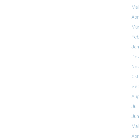
Mai
Apr
Mär
Feb
Jan
De
No
Okt
Se
Aug
Jul
Jun
Mai
Apr