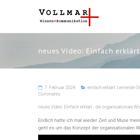
neues Video: Einfach erklär
7. Februar 2024
einfach erklärt
,
Lernende O
Comments
neues Video: Einfach erklärt - die organisationale 
Endlich hatte ich mal wieder Zeit und Muse mei
geht es um das Konzept der organisationalen Wi