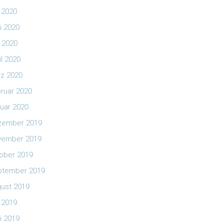
i 2020
i 2020
 2020
il 2020
z 2020
ruar 2020
uar 2020
zember 2019
vember 2019
ober 2019
ptember 2019
ust 2019
i 2019
i 2019