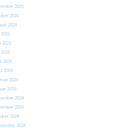
vember 2025
ober 2025
ust 2025
i 2025
i 2025
 2025
il 2025
z 2025
ruar 2025
uar 2025
zember 2024
vember 2024
ober 2024
ptember 2024