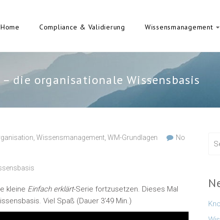
Home
Compliance & Validierung
Wissensmanagement
t – die organisationale Wissensbasis
rganisation
,
Wissensmanagement
,
WM-Grundlagen
No
Wissensbasis
N
ne kleine
Einfach erklärt
-Serie fortzusetzen. Dieses Mal
ssensbasis. Viel Spaß (Dauer 3’49 Min.)
Kno
Wis