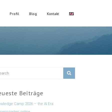
Profil
Blog
Kontakt
eueste Beiträge
wledge Camp 2026 – the AI Era
sensgarten online