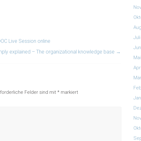
No
Okt
Aug
Jul
C Live Session online
Jun
mply explained – The organizational knowledge base
→
Mai
Apr
Mär
Feb
rforderliche Felder sind mit
*
markiert
Jan
De
No
Okt
Se