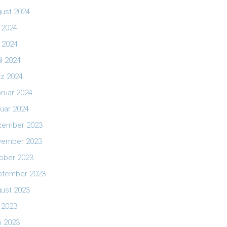
ust 2024
i 2024
 2024
il 2024
z 2024
ruar 2024
uar 2024
zember 2023
vember 2023
ober 2023
ptember 2023
ust 2023
i 2023
i 2023