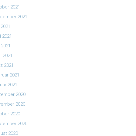
ober 2021
ptember 2021
i 2021
i 2021
 2021
il 2021
z 2021
ruar 2021
uar 2021
zember 2020
vember 2020
ober 2020
ptember 2020
ust 2020