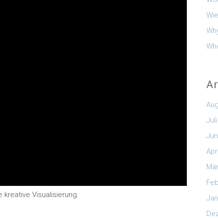
Wie
Why
Who
A
Aug
Jul
Jun
Apr
Mär
Feb
 kreative Visualisierung.
Jan
De