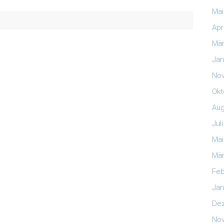
Mai
Apr
Mär
Jan
No
Okt
Aug
Jul
Mai
Mär
Feb
Jan
De
No