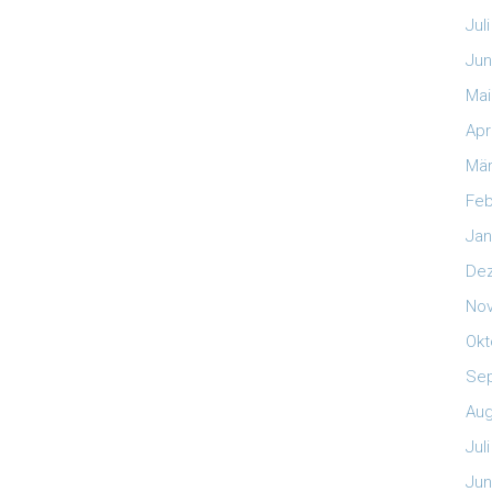
Jul
Jun
Mai
Apr
Mär
Feb
Jan
De
No
Okt
Se
Aug
Jul
Jun