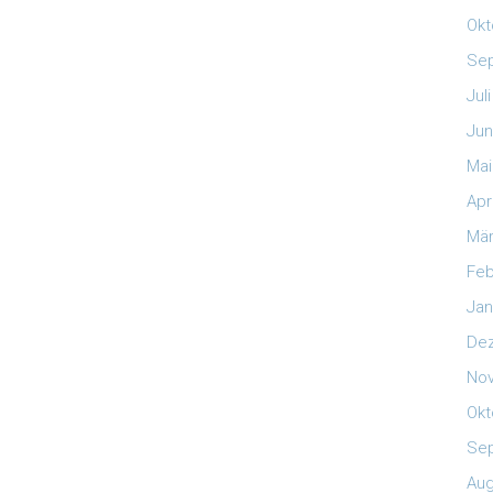
Okt
Se
Jul
Jun
Mai
Apr
Mär
Feb
Jan
De
No
Okt
Se
Aug