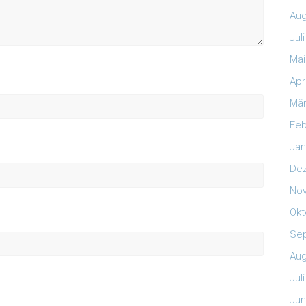
Aug
Jul
Mai
Apr
Mär
Feb
Jan
De
No
Okt
Se
Aug
Jul
Jun