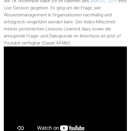
Am 18. November habe ich im Rahmen des
WMOOC 2016
eine
Live Session gegeben. Es ging um die Frage, wie
Wissensmanagement in Organisationen nachhaltig und
erfolgreich eingeführt werden kann. Der Video-Mitschnitt
meiner persönlichen Lessons Learned dazu sowie die
anregende Frage- und Dialogrunde im Anschluss ist jetzt of
Youtube verfügbar (Dauer 49 Min):