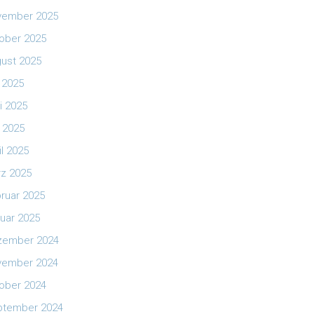
vember 2025
ober 2025
ust 2025
i 2025
i 2025
 2025
il 2025
z 2025
ruar 2025
uar 2025
zember 2024
vember 2024
ober 2024
ptember 2024