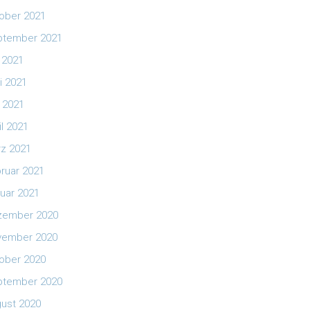
ober 2021
ptember 2021
i 2021
i 2021
 2021
il 2021
z 2021
ruar 2021
uar 2021
zember 2020
vember 2020
ober 2020
ptember 2020
ust 2020