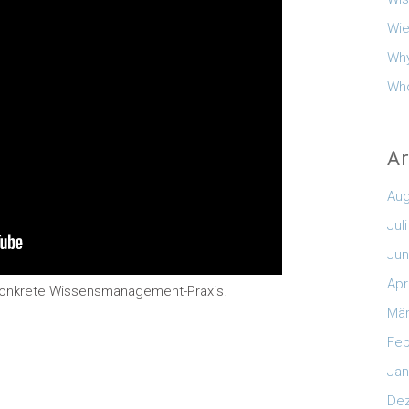
Wie
Why
Who
A
Aug
Jul
Jun
Apr
re konkrete Wissensmanagement-Praxis.
Mär
Feb
Jan
De