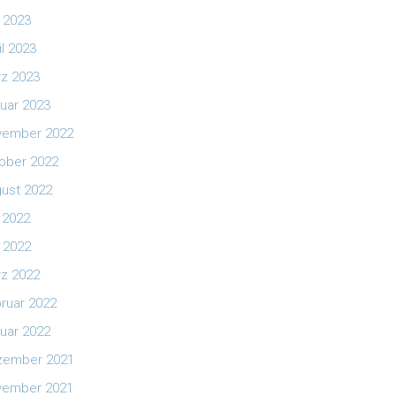
 2023
il 2023
z 2023
uar 2023
vember 2022
ober 2022
ust 2022
i 2022
 2022
z 2022
ruar 2022
uar 2022
zember 2021
vember 2021