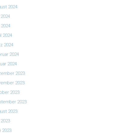
ust 2024
i 2024
 2024
il 2024
z 2024
ruar 2024
uar 2024
zember 2023
vember 2023
ober 2023
ptember 2023
ust 2023
i 2023
i 2023