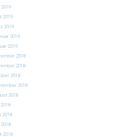
 2019
il 2019
z 2019
ruar 2019
uar 2019
zember 2018
vember 2018
ober 2018
ptember 2018
ust 2018
i 2018
i 2018
 2018
il 2018