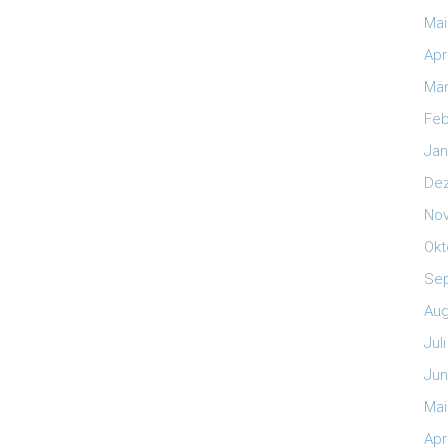
Mai
Apr
Mär
Feb
Jan
De
No
Okt
Se
Aug
Jul
Jun
Mai
Apr