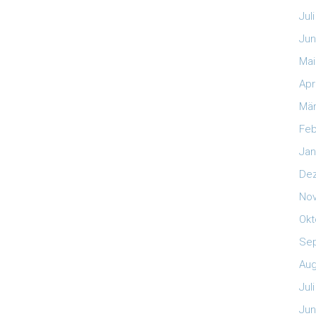
Jul
Jun
Mai
Apr
Mär
Feb
Jan
De
No
Okt
Se
Aug
Jul
Jun