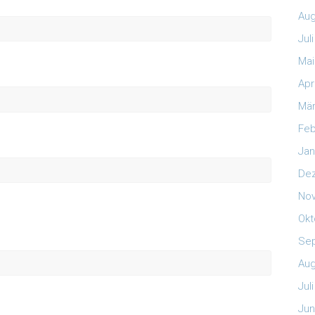
Aug
Jul
Mai
Apr
Mär
Feb
Jan
De
No
Okt
Se
Aug
Jul
Jun