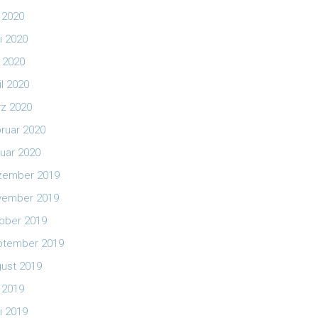
i 2020
i 2020
 2020
il 2020
z 2020
ruar 2020
uar 2020
zember 2019
vember 2019
ober 2019
ptember 2019
ust 2019
i 2019
i 2019