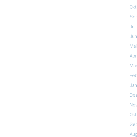
Okt
Se
Jul
Jun
Mai
Apr
Mär
Feb
Jan
De
No
Okt
Se
Aug