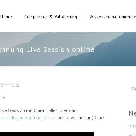
Home
Compliance & Validierung
Wissensmanagement
hnung Live Session online
Comments
ine
Live Session mit Clara Holler über das
N
 und Jugendstiftung
ist nun online verfügbar (Dauer
Kno
Wis