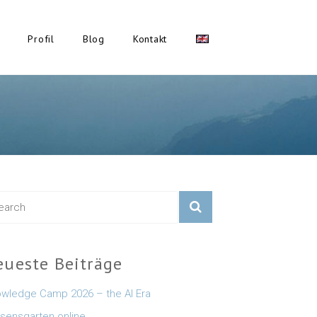
Profil
Blog
Kontakt
eueste Beiträge
wledge Camp 2026 – the AI Era
sensgarten online