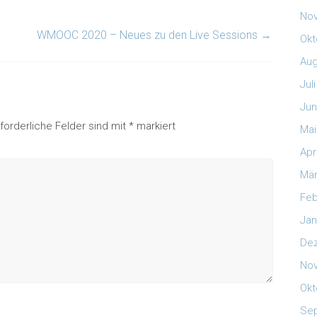
No
WMOOC 2020 – Neues zu den Live Sessions
→
Okt
Aug
Jul
Jun
rforderliche Felder sind mit
*
markiert
Mai
Apr
Mär
Feb
Jan
De
No
Okt
Se