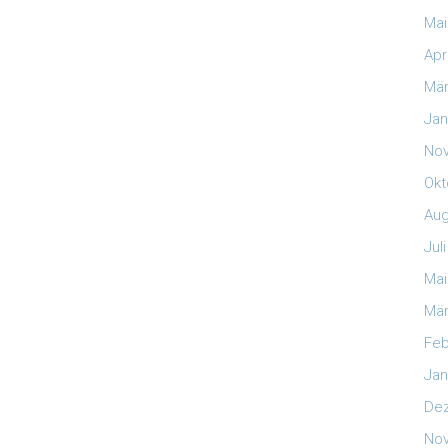
Mai
Apr
Mär
Jan
No
Okt
Aug
Jul
Mai
Mär
Feb
Jan
De
No