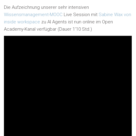
Die Aufzeichnung unserer sehr intensiven
Wissensmanagement-MOOC
Live Session mit
Sabine Wax von
inside workspace
zu AI Agents ist nun online im Open
Academy-Kanal verfügbar (Dauer 1’10 Std.)