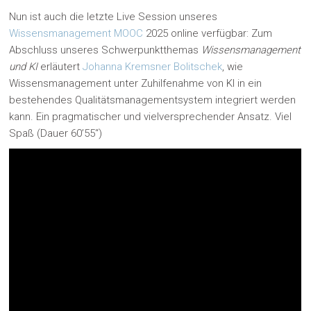
Nun ist auch die letzte Live Session unseres
Wissensmanagement MOOC
2025 online verfügbar: Zum
Abschluss unseres Schwerpunktthemas
Wissensmanagement
und KI
erläutert
Johanna Kremsner Bolitschek
, wie
Wissensmanagement unter Zuhilfenahme von KI in ein
bestehendes Qualitätsmanagementsystem integriert werden
kann. Ein pragmatischer und vielversprechender Ansatz. Viel
Spaß (Dauer 60’55“)